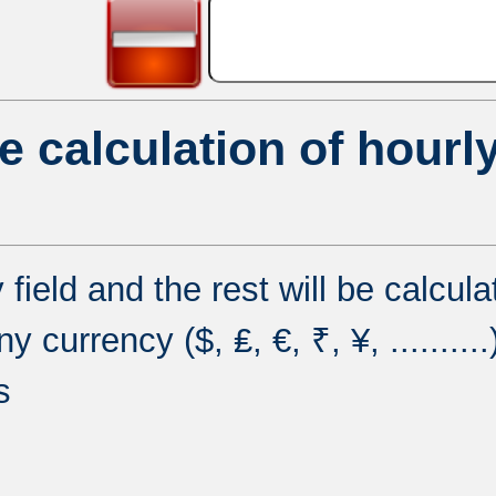
e calculation of hourly
y field and the rest will be calcul
currency ($, ₤, €, ₹, ¥, ..........
s