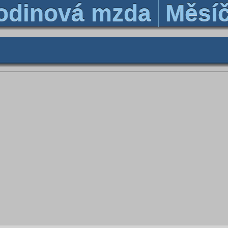
odinová mzda
Měsí