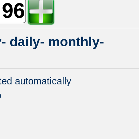
- daily- monthly-
ated automatically
)