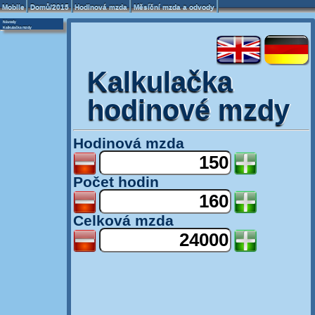
Mobile
Domů/2015
Hodinová mzda
Měsíční mzda a odvody
Návody
Kalkulačka mzdy
Kalkulačka
hodinové mzdy
Hodinová mzda
Počet hodin
Celková mzda