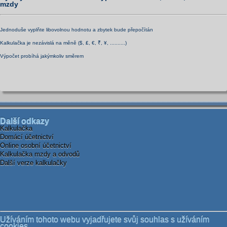
mzdy
Jednoduše vyplňte libovolnou hodnotu a zbytek bude přepočítán
Kalkulačka je nezávislá na měně ($, ₤, €, ₹, ¥, ..........)
Výpočet probíhá jakýmkoliv směrem
Další odkazy
Kalkulačka
Domácí účetnictví
Online osobní účetnictví
Kalkulačka mzdy a odvodů
Další verze kalkulačky
Užíváním tohoto webu vyjadřujete svůj souhlas s užíváním
cookies