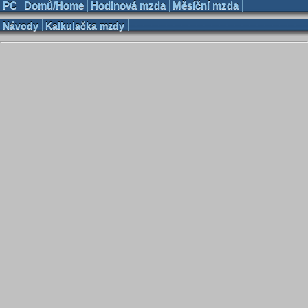
PC
Domů/Home
Hodinová mzda
Měsíční mzda
Návody
Kalkulačka mzdy