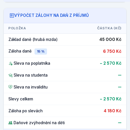
VÝPOČET ZÁLOHY NA DAŇ Z PŘÍJMŮ
POLOŽKA
ČÁSTKA (KČ)
45 000 Kč
Základ daně (hrubá mzda)
6 750 Kč
Záloha daně
15 %
− 2 570 Kč
Sleva na poplatníka
—
Sleva na studenta
—
Sleva na invaliditu
− 2 570 Kč
Slevy celkem
4 180 Kč
Záloha po slevách
—
Daňové zvýhodnění na děti