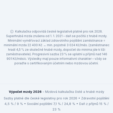
Kalkulačka odpovídá české legislativě platné pro rok 2026.
Superhrubá mzda zrušena od 1. 1. 2021 – daň se počítá z hrubé mzdy.
Minimální vyměřovací základ zdravotního pojištění zaměstnance =
minimální mzda 22 400 Kč → min. pojistné 3 024 Kč/měs. (zaměstnanec
hradí 4,5 % ze skutečné hrubé mzdy, dopočet do minima jde k tíži
zaměstnavatele). Progresivní sazba 23 % se uplatní u příjmů nad 146
901 Kč/měsíc. Výsledky mají pouze informativní charakter – vždy se
poraďte s certifikovaným účetním nebo mzdovou účetní.
Výpočet mzdy 2026
– Mzdová kalkulačka čisté a hrubé mzdy
Sazby platné dle české legislativy pro rok 2026 • Zdravotní pojištění
4,5 % / 9 % • Sociální pojištění 7,1 % / 24,8 % • Daň z příjmů 15 % /
23 %