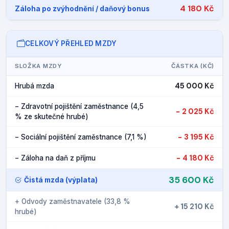
4 180 Kč
Záloha po zvýhodnění / daňový bonus
CELKOVÝ PŘEHLED MZDY
SLOŽKA MZDY
ČÁSTKA (KČ)
45 000 Kč
Hrubá mzda
− Zdravotní pojištění zaměstnance (4,5
− 2 025 Kč
% ze skutečné hrubé)
− 3 195 Kč
− Sociální pojištění zaměstnance (7,1 %)
− 4 180 Kč
− Záloha na daň z příjmu
35 600 Kč
Čistá mzda (výplata)
+ Odvody zaměstnavatele (33,8 %
+ 15 210 Kč
hrubé)