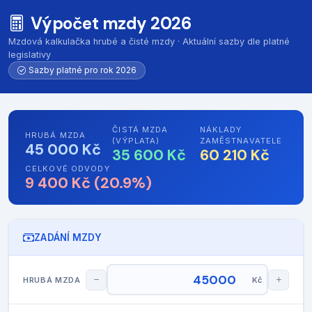
Výpočet mzdy 2026
Mzdová kalkulačka hrubé a čisté mzdy · Aktuální sazby dle platné
legislativy
Sazby platné pro rok 2026
ČISTÁ MZDA
NÁKLADY
HRUBÁ MZDA
(VÝPLATA)
ZAMĚSTNAVATELE
45 000 Kč
35 600 Kč
60 210 Kč
CELKOVÉ ODVODY
9 400 Kč (20.9%)
ZADÁNÍ MZDY
HRUBÁ MZDA
Kč