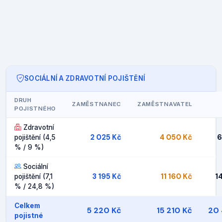
SOCIÁLNÍ A ZDRAVOTNÍ POJIŠTĚNÍ
DRUH
ZAMĚSTNANEC
ZAMĚSTNAVATEL
POJISTNÉHO
Zdravotní
2 025 Kč
4 050 Kč
6
pojištění (4,5
% / 9 %)
Sociální
3 195 Kč
11 160 Kč
1
pojištění (7,1
% / 24,8 %)
Celkem
5 220 Kč
15 210 Kč
20 
pojistné