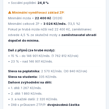
• Sociální pojištění:
24,8 %
⚠ Minimální vyměřovací základ ZP:
Minimální mzda =
22 400 Kč
(2026)
Minimální celkové ZP =
3 024 Kč/měs.
(13,5 %)
Pokud je hrubá mzda nižší než 22 400 Kč, zaměstnanec
odvede 4,5 % ze skutečné mzdy a
zaměstnavatel uhradí
dopočet do minima.
Daň z příjmů (ze hrubé mzdy):
• 15 % – do 146 901 Kč/měs. (1 762 812 Kč/rok)
• 23 % – nad 146 901 Kč/měs.
Sleva na poplatníka:
2 570 Kč/měs. (30 840 Kč/rok)
Sleva na studenta:
335 Kč/měs.
Daňové zvýhodnění na děti:
• 1. dítě: 1 267 Kč/měs.
• 2. dítě: 1 860 Kč/měs.
• 3. a každé další: 2 320 Kč/měs.
• Dítě s průkazem ZTP/P:
dvojnásobná částka