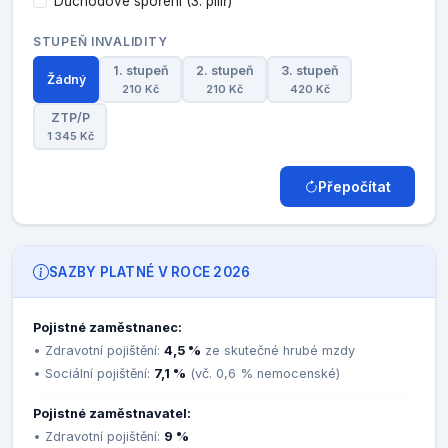
Důchodové spoření (3. pilíř)
STUPEŇ INVALIDITY
1. stupeň
2. stupeň
3. stupeň
Žádný
210 Kč
210 Kč
420 Kč
ZTP/P
1 345 Kč
Přepočítat
SAZBY PLATNÉ V ROCE 2026
Pojistné zaměstnanec:
• Zdravotní pojištění:
4,5 %
ze skutečné hrubé mzdy
• Sociální pojištění:
7,1 %
(vč. 0,6 % nemocenské)
Pojistné zaměstnavatel:
• Zdravotní pojištění:
9 %